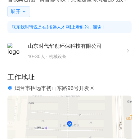
术表达。

展开
4、工资上不封顶，提成高，收入与个人业绩挂钩，
联系我时请说是在{招远人才网}上看到的，谢谢！
公司可以提供专业知识培训。

5、公司欢迎有能力、有理想抱负的精英加入，公司
山东时代华创环保科技有限公司
提供施展平台。

10-30人
机械设备
有意向可直接电话联系。
工作地址
烟台市招远市初山东路96号开发区