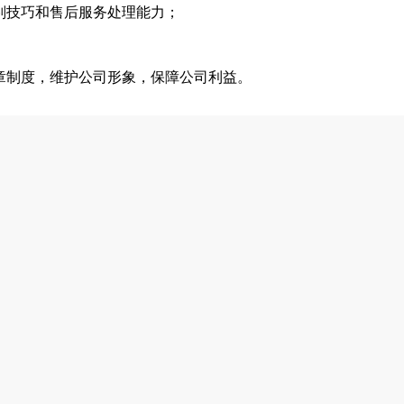
判技巧和售后服务处理能力；
章制度，维护公司形象，保障公司利益。
意识及客户沟通能力强，拥有金矿客户资源或优良关系者优
莱、莱州、莱阳等）客户的开发、维护及售后工作；
，按计划开辟新的销售渠道；