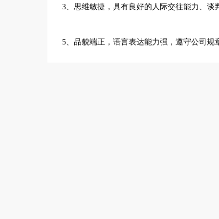
3、思维敏捷，具有良好的人际交往能力、谈
5、品貌端正，语言表达能力强，遵守公司规
岗位职责：
1、具有2年以上的产品销售经验，市场拓展
先；
2、负责招远周边区域市场（栖霞、龙口、蓬
3、随时掌握市场信息，有市场份额分析能力