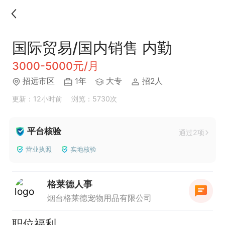
国际贸易/国内销售 内勤
3000-5000元/月
招远市区
1年
大专
招2人
更新：12小时前
浏览：5730次
平台核验
通过2项
营业执照
实地核验
格莱德人事
烟台格莱德宠物用品有限公司
职位福利