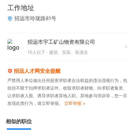
3、公司发展需要有意培养人才，应届毕业生优先。

工作地址
薪资

招远市玲珑路81号
4000~10000元/月  缴纳五险
招远市宇工矿山物资有限公司
10人以下
建筑、安装、装潢业
招远人才网安全提醒
严禁用人单位做出任何损害求职者合法权益的违法违规行为，包
括但不限于扣押求职者证件、收取求职者财物、向求职者集资、
让求职者入股、诱导求职者异地入职、异地参与培训等，您一旦
发现此类行为，请立即举报。
立即举报 >
相似的职位