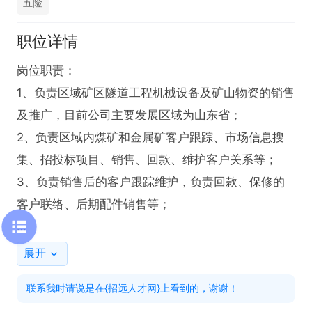
五险
职位详情
岗位职责：

1、负责区域矿区隧道工程机械设备及矿山物资的销售
及推广，目前公司主要发展区域为山东省；

2、负责区域内煤矿和金属矿客户跟踪、市场信息搜
集、招投标项目、销售、回款、维护客户关系等；

3、负责销售后的客户跟踪维护，负责回款、保修的
客户联络、后期配件销售等；

任职要求：

展开
1、1-3年机械或矿山物资销售经验；

联系我时请说是在{招远人才网}上看到的，谢谢！
2、形象气质较好，沟通能力强，有团队合作意识；
