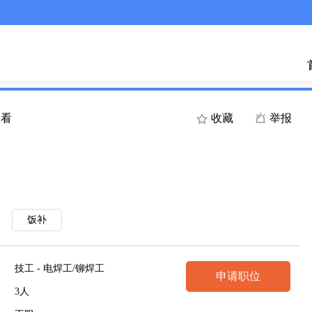
查看
收藏
举报
饭补
技工 - 电焊工/铆焊工
申请职位
3人