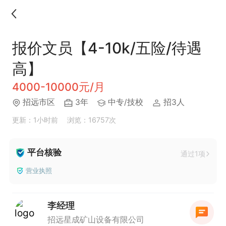
报价文员【4-10k/五险/待遇
高】
4000-10000元/月
招远市区
3年
中专/技校
招3人
更新：1小时前
浏览：16757次
平台核验
通过1项
营业执照
李经理
招远星成矿山设备有限公司