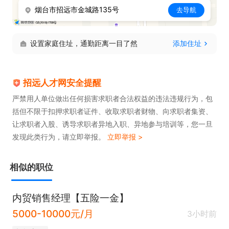
烟台市招远市金城路135号
去导航
薪资待遇:

1). 收入包括基本工资、1.5倍加班费、提成奖金、未
设置家庭住址，通勤距离一目了然
添加住址
休班补贴、年终临时性激励奖以及等；

2). 两天试岗期，一个月实习期(2500元/月)后进行定
岗：

招远人才网安全提醒
     ◆初级报价员 月平均工资3500-6000(扣除五险
严禁用人单位做出任何损害求职者合法权益的违法违规行为，包
括但不限于扣押求职者证件、收取求职者财物、向求职者集资、
后)；

让求职者入股、诱导求职者异地入职、异地参与培训等，您一旦
     ◆高级报价员 月平均工资4000-10000(扣除五险
发现此类行为，请立即举报。
立即举报 >
后)。

3). 8小时工作制，工作时间为上午8-11:30，下午1:0
相似的职位
0-5:30。

4). 所有假期均为带薪，每月4天休息，年底14天带薪
内贸销售经理【五险一金】
年假 。

5000-10000元/月
3小时前
5). 每年2-3次外地团建，聚餐团建，生日及双节都有