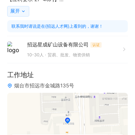
1). 性格外向、有责任心、工作效率高、有一定抗压能
展开
力。

联系我时请说是在{招远人才网}上看到的，谢谢！
2). 熟悉电脑操作，熟练使用World、Excel软件，可
长期稳定入职。

招远星成矿山设备有限公司
认证
3). 月末4~5天需适当有偿加班，加班时长为2-4h/
10-30人
贸易、批发、物资供销
天。

工作地址
【工作内容】

烟台市招远市金城路135号
1). 根据公司下发订单，以前期培训的报价模式，对订
单进行报价及采购工作（无业绩要求）。

2). 通过电话及微信等工具，与客户、厂家进行沟通交
流，确认客户需求及产品参数信息。

3). 辅助性文职工作。
