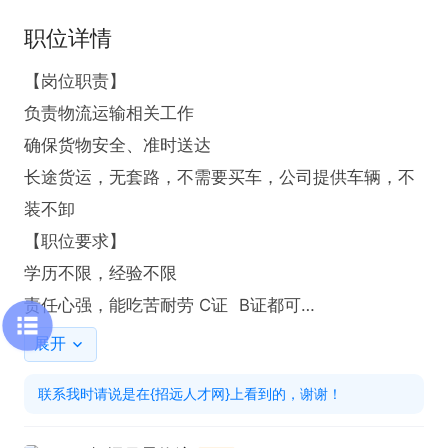
职位详情
【岗位职责】

负责物流运输相关工作

确保货物安全、准时送达

长途货运，无套路，不需要买车，公司提供车辆，不
装不卸

【职位要求】

学历不限，经验不限

责任心强，能吃苦耐劳 C证  B证都可

薪资待遇

展开
7500~11000元/月
联系我时请说是在{招远人才网}上看到的，谢谢！