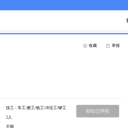
收藏
举报
技工 - 车工/磨工/铣工/冲压工/锣工
职位已停招
2人
不限