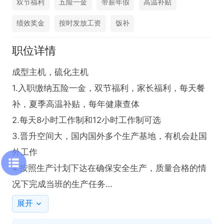
双节福利
五险一金
带薪年假
高温补贴
绩效奖金
按时发放工资
饭补
职位详情
成型主机，硫化主机

1.入职缴纳五险一金，双节福利，家长福利，每天餐
补，夏季高温补贴，每年健康查体

2.每天8小时工作制和12小时工作制可选

3.晋升空间大，国内国外多个生产基地，有机会赴国
外工作

4.按照生产计划下达在确保安全生产，质量合格的情
况下完成当班的生产任务

5.应聘条件👧🏻42以内，👦🏻48以内，无违法犯罪记
展开
录，体重bmi指数合格，无高血压等疾病